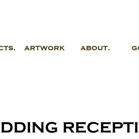
MAJIO
GALLERY
cts.
artwork
about.
g
EDDING RECEPTI