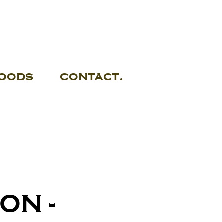
oods
contact.
ON -